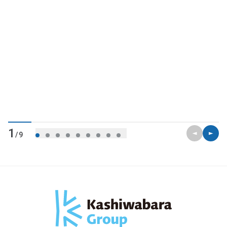
前のスライ
次のス
1
/9