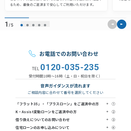
るため、最後のご返済まで安心してご利用いただけます。
前のスライ
次のス
1
/5
お問い合わせ
お電話でのお問い合わせ
0120-035-235
TEL
受付時間
10時〜16時（土・日・祝日を除く）
音声ガイダンスが流れます
ご相談内容に合わせて番号を選択してください
「フラット35」・「プラスローン」をご返済中の方
①
K・Assist変動ローンをご返済中の方
②
借り換えについてのお問い合わせ
③
住宅ローンのお申し込みについて
④