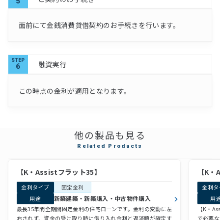
5
面前にて金銭消費貸借契約のお手続きを行います。
STEP
融資実行
6
この時点の金利が適用となります。
他の製品も見る
Related Products
【K・Assistフラット35】
【K・
金利タイプ
固定金利
金利タ
新築建築・新築購入・中古物件購入
用途
用
最長35年間全期間固定金利の住宅ローンです。金利の変動に左
【K・A
右されず、資金の受け取り時に借り入れ金利と返済額が確定す
で必要な