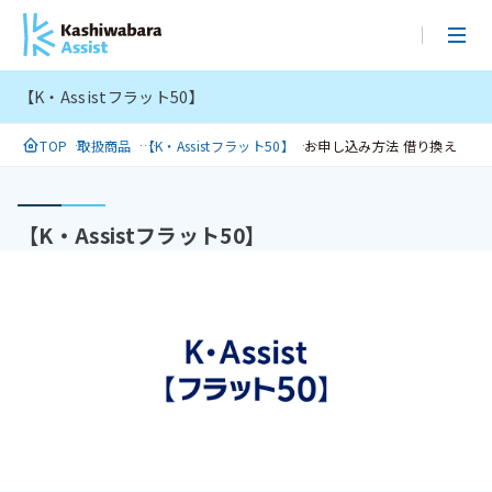
メ
イ
ン
【K・Assistフラット50】
コ
ン
TOP
取扱商品
【K・Assistフラット50】
お申し込み方法 借り換え
テ
ン
ツ
【K・Assistフラット50】
に
ス
キ
ッ
プ